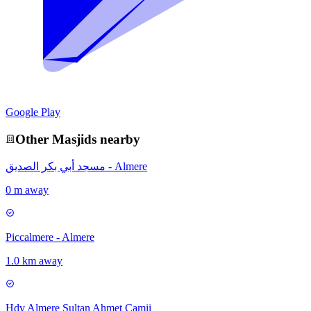
Google Play
Other
Masjid
s nearby
مسجد أبي بكر الصديق - Almere
0 m away
Piccalmere - Almere
1.0 km away
Hdv Almere Sultan Ahmet Camii