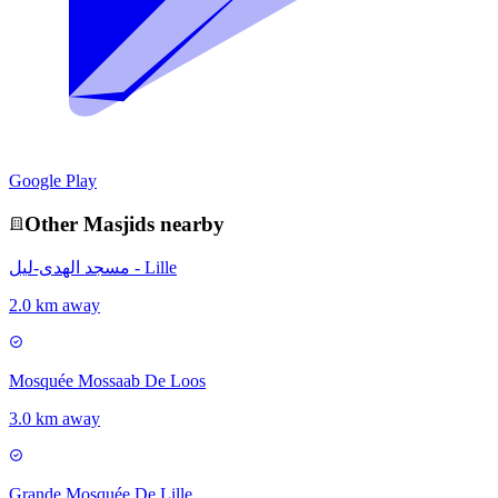
Google Play
Other
Masjid
s nearby
مسجد الهدى-ليل - Lille
2.0 km away
Mosquée Mossaab De Loos
3.0 km away
Grande Mosquée De Lille