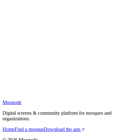
Moonode
Digital screens & community platform for mosques and
organizations.
Home
Find a mosque
Download the app
©
2026
Moonode