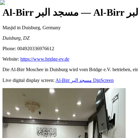
— Al-
Al-Birr مسجد البر
Masjid
in Duisburg, Germany
Duisburg, DZ
Phone:
004920336976612
Website:
https://www.bridge-ev.de
Die Al-Birr Moschee in Duisburg wird vom Bridge e.V. betrieben, eine
Live digital display screen:
Al-Birr مسجد البر
DinScreen