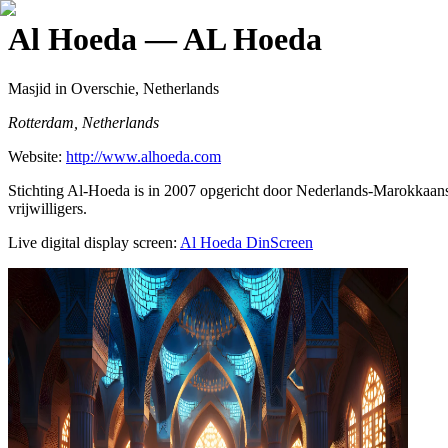
Al Hoeda
— AL Hoeda
Masjid
in Overschie, Netherlands
Rotterdam, Netherlands
Website:
http://www.alhoeda.com
Stichting Al-Hoeda is in 2007 opgericht door Nederlands-Marokkaanse i
vrijwilligers.
Live digital display screen:
Al Hoeda
DinScreen