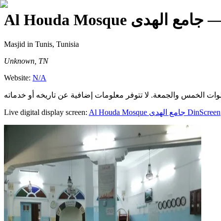
Al Houda Mosque جامع الهدى
Masjid
in Tunis, Tunisia
Unknown, TN
Website:
N/A
Live digital display screen:
Al Houda Mosque جامع الهدى
DinScreen