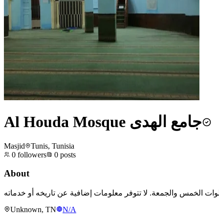
Al Houda Mosque جامع الهدى
Masjid
Tunis, Tunisia
0
followers
0
posts
About
Unknown, TN
N/A