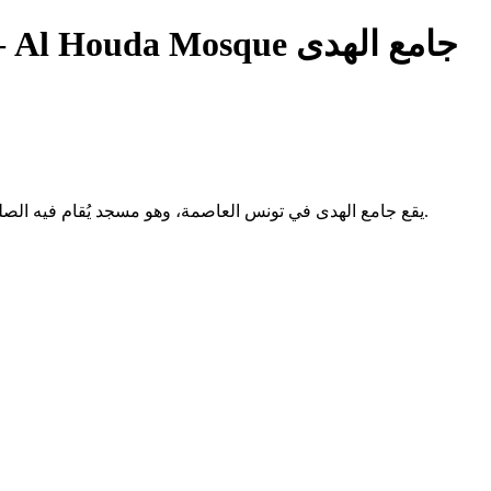
— Al Houda Mosque جامع الهدى
يقع جامع الهدى في تونس العاصمة، وهو مسجد يُقام فيه الصلوات الخمس والجمعة. لا تتوفر معلومات إضافية عن تاريخه أو خدماته.