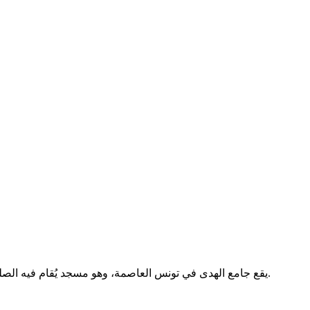
يقع جامع الهدى في تونس العاصمة، وهو مسجد يُقام فيه الصلوات الخمس والجمعة. لا تتوفر معلومات إضافية عن تاريخه أو خدماته.