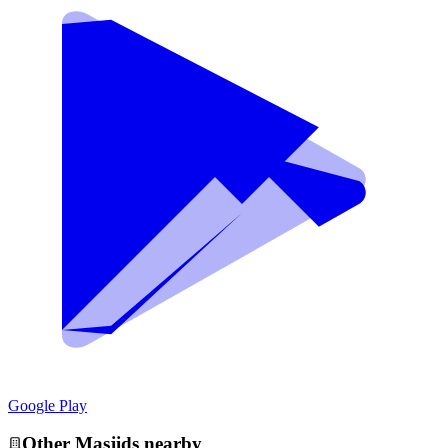
Google Play
Other
Masjid
s nearby