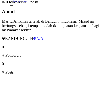
Go on air
→
0
followers
0
posts
About
Masjid Al Ikhlas terletak di Bandung, Indonesia. Masjid ini
berfungsi sebagai tempat ibadah dan kegiatan keagamaan bagi
masyarakat sekitar.
BANDUNG, TN
N/A
0
Followers
0
Posts