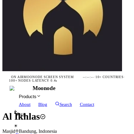
ON AIR
MOONODE SCREEN SYSTEM
--:--:--
·
10+ COUNTRIES
·
100+ NODES
·
LATENCY 0.4s
Moonode
Products
About
Blog
Search
Contact
Al Ikhlas
EN
☀
Masjid
Bandung, Indonesia