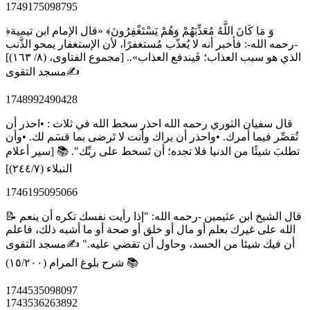
1749175098795
﴿وَ مَا كَانَ اللَّهُ مُعَذِّبَهُمْ وَهُمْ يَسْتَغْفِرُونَ﴾ «قال الإمام ابن تيمية
-رحمه الله-: فأخبر أنه لا يُعذّب مُستغفرًا، لأن الإستغفار يمحو الذَّنب
الذي هو سبب العذاب؛ فَيندفع العذاب».. [مجموع الفتاوى، (٨/ ١٦٣)]
✍️مسجد التقوى
1748992490428
قال سفيان الثوري رحمه الله احذر سخط الله في ثلاث : •احذر أن
تُقصِّر فيما أمرك. •واحذر أن يراك وأنت لا تَرضى بما قسَم لك. •وأن
تطلبَ شيئًا من الدنيا فلا تجده؛ أن تَسخط على ربِّك". 📚 [سير أعلام
النبلاء (٢٤٤/٧)]
1746195095066
📝 ‏قال الشيخ ابن عثيمين -رحمه الله: "إذا رأيت نفسك تكره أن ينعم
الله على غيرك بعلم أو مال أو خلق أو صحة أو ما أشبه ذلك، فاعلم
أن فيك شيئا من الحسد، وحاول أن تقضي عليه." ✍️مسجد التقوى
📚 شرح بلوغ المرام (١٥/٢٠٠)
1744535098097
1743536263892