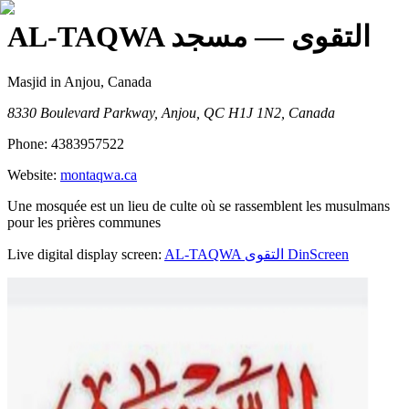
AL-TAQWA التقوى
— مسجد
Masjid
in Anjou, Canada
8330 Boulevard Parkway, Anjou, QC H1J 1N2, Canada
Phone:
4383957522
Website:
montaqwa.ca
Une mosquée est un lieu de culte où se rassemblent les musulmans
pour les prières communes
Live digital display screen:
AL-TAQWA التقوى
DinScreen