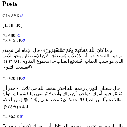
Posts
1
2.5K
زكاة الفطر
2
805
3
15.7K
﴿وَ مَا كَانَ اللَّهُ مُعَذِّبَهُمْ وَهُمْ يَسْتَغْفِرُونَ﴾ «قال الإمام ابن تيمية
-رحمه الله-: فأخبر أنه لا يُعذّب مُستغفرًا، لأن الإستغفار يمحو الذَّنب
الذي هو سبب العذاب؛ فَيندفع العذاب».. [مجموع الفتاوى، (٨/ ١٦٣)]
✍️مسجد التقوى
5
20.1K
قال سفيان الثوري رحمه الله احذر سخط الله في ثلاث : •احذر أن
تُقصِّر فيما أمرك. •واحذر أن يراك وأنت لا تَرضى بما قسَم لك. •وأن
تطلبَ شيئًا من الدنيا فلا تجده؛ أن تَسخط على ربِّك". 📚 [سير أعلام
النبلاء (٢٤٤/٧)]
2
6.5K
📝 ‏قال الشيخ ابن عثيمين -رحمه الله: "إذا رأيت نفسك تكره أن ينعم