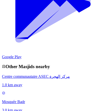
Google Play
Other
Masjid
s nearby
Centre communautaire ASEC مركز الهجرة
1.0 km away
Mosquée Badr
3.0 km away