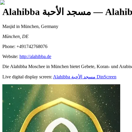
Alahibba مسجد الأحبة
Masjid
in München, Germany
München, DE
Phone:
+491742768076
Website:
http://alahibba.de
Die Alahibba Moschee in München bietet Gebete, Koran- und Arabisch
Live digital display screen:
Alahibba مسجد الأحبة
DinScreen