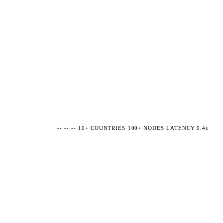
--:--:--
·
10+ COUNTRIES
·
100+ NODES
·
LATENCY 0.4s