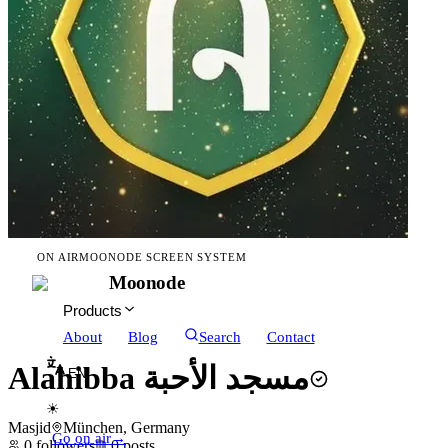
ON AIR
MOONODE SCREEN SYSTEM
Moonode
Products
About
Blog
Search
Contact
Alahibba مسجد الأحبة
EN
☀
Masjid
München, Germany
Go on air
→
0
followers
0
posts