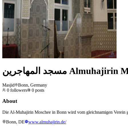
مسجد المهاجرين Almuhaji
Masjid
Bonn, Germany
0
followers
0
posts
About
Die Al-Muhajirin Moschee in Bonn wird vom gleichnamigen Verein ge
Bonn, DE
www.almuhajirin.de/