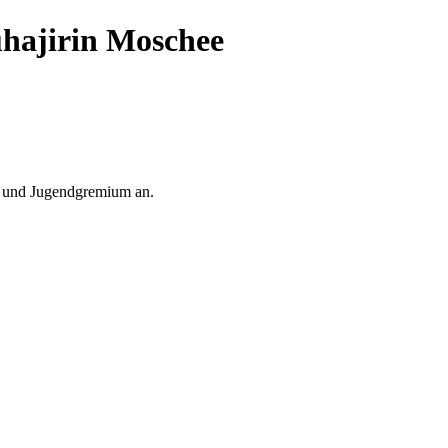
مسجد ال Almuhajirin Moschee
- und Jugendgremium an.