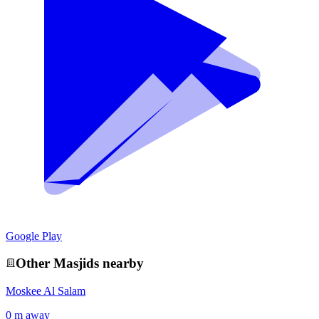
Google Play
Other
Masjid
s nearby
Moskee Al Salam
0 m away