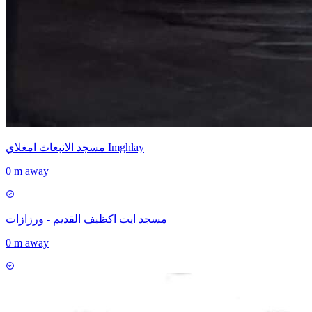
مسجد الانبعاث امغلاي Imghlay
0 m away
مسجد ايت اكظيف القديم - ورزازات
0 m away