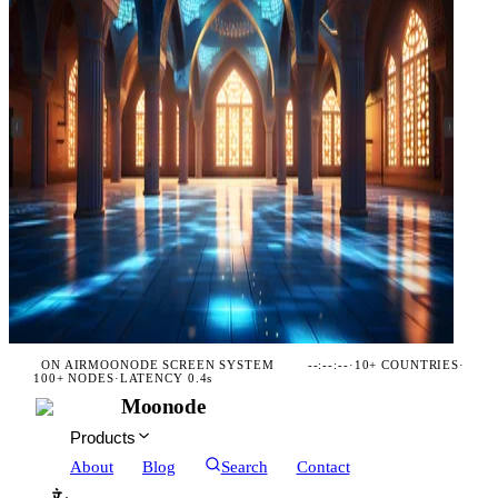
ON AIR
MOONODE SCREEN SYSTEM
--:--:--
·
10+ COUNTRIES
·
100+ NODES
·
LATENCY 0.4s
Moonode
Products
About
Blog
Search
Contact