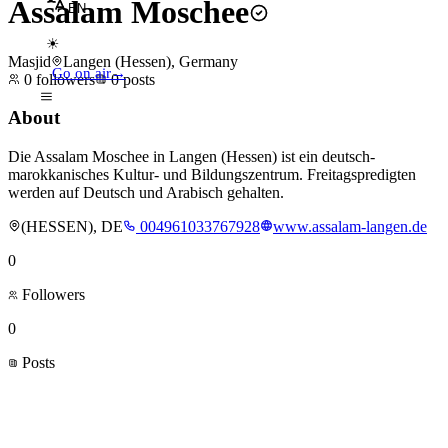
Assalam Moschee
EN
☀
Masjid
Langen (Hessen), Germany
Go on air
→
0
followers
0
posts
About
Die Assalam Moschee in Langen (Hessen) ist ein deutsch-
marokkanisches Kultur- und Bildungszentrum. Freitagspredigten
werden auf Deutsch und Arabisch gehalten.
(HESSEN), DE
004961033767928
www.assalam-langen.de
0
Followers
0
Posts