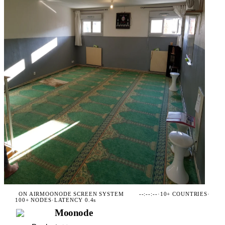
ON AIR
MOONODE SCREEN SYSTEM
--:--:--
·
10+ COUNTRIES
·
100+ NODES
·
LATENCY 0.4s
Moonode