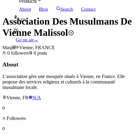
Products
About
Blog
Search
Contact
Association Des Musulmans De
EN
Vienne Malissol
Go on air
→
Masjid
Vienne, FRANCE
0
followers
0
posts
About
L'association gère une mosquée située à Vienne, en France. Elle
propose des services religieux et culturels à la communauté
musulmane locale.
Vienne, FR
N/A
0
Followers
0