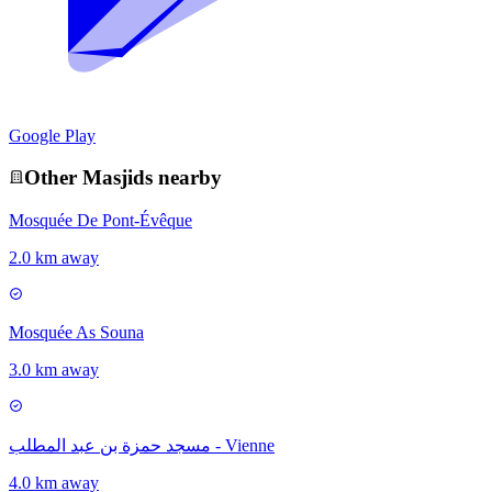
Google Play
Other
Masjid
s nearby
Mosquée De Pont-Évêque
2.0 km away
Mosquée As Souna
3.0 km away
مسجد حمزة بن عبد المطلب - Vienne
4.0 km away