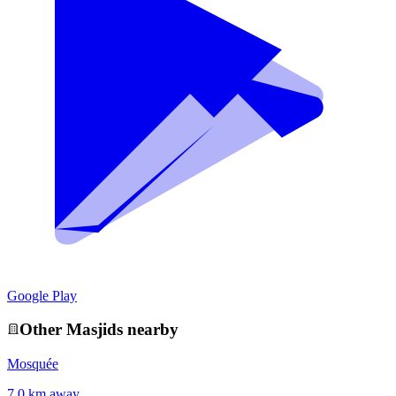
Google Play
Other
Masjid
s nearby
Mosquée
7.0 km away