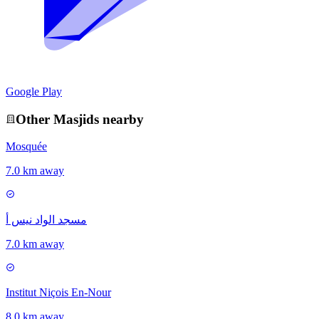
Google Play
Other
Masjid
s nearby
Mosquée
7.0 km away
مسجد الواد نيس أ
7.0 km away
Institut Niçois En-Nour
8.0 km away