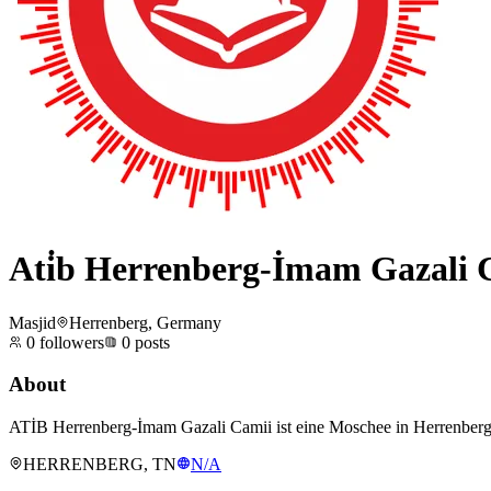
Ati̇b Herrenberg-İmam Gazali 
Masjid
Herrenberg, Germany
0
followers
0
posts
About
ATİB Herrenberg-İmam Gazali Camii ist eine Moschee in Herrenberg.
HERRENBERG, TN
N/A