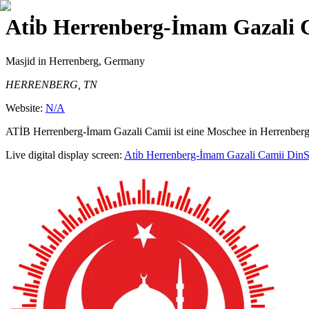
Ati̇b Herrenberg-İmam Gazali 
Masjid
in Herrenberg, Germany
HERRENBERG, TN
Website:
N/A
ATİB Herrenberg-İmam Gazali Camii ist eine Moschee in Herrenberg.
Live digital display screen:
Ati̇b Herrenberg-İmam Gazali Camii
DinS