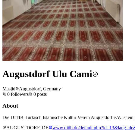
Augustdorf Ulu Cami
Masjid
Augustdorf, Germany
0
followers
0
posts
About
Die DITIB Türkisch Islamische Kultur Verein Augustdorf e.V. ist ein 
AUGUSTDORF, DE
www.ditib.de/default.php?id=13&lang=de