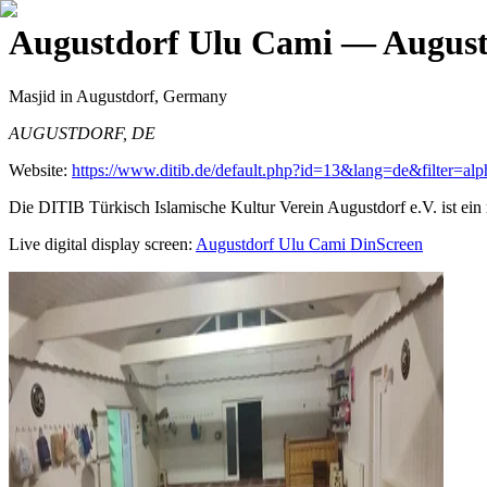
Augustdorf Ulu Cami
— August
Masjid
in Augustdorf, Germany
AUGUSTDORF, DE
Website:
https://www.ditib.de/default.php?id=13&lang=de&filter=a
Die DITIB Türkisch Islamische Kultur Verein Augustdorf e.V. ist ein 
Live digital display screen:
Augustdorf Ulu Cami
DinScreen