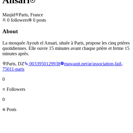
Ansari
Masjid
Paris, France
0
followers
0
posts
About
La mosquée Ayoub el Ansari, située à Paris, propose les cinq prières
quotidiennes. Elle ouvre 15 minutes avant chaque prière et ferme 15
minutes après.
Paris, DZ
0033950129938
mawaqit.net/ar/association-faif-
75011-paris
0
Followers
0
Posts