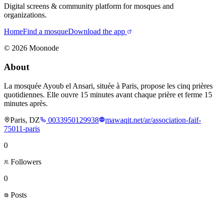
Digital screens & community platform for mosques and
organizations.
Home
Find a mosque
Download the app
©
2026
Moonode
About
La mosquée Ayoub el Ansari, située à Paris, propose les cinq prières
quotidiennes. Elle ouvre 15 minutes avant chaque prière et ferme 15
minutes après.
Paris, DZ
0033950129938
mawaqit.net/ar/association-faif-
75011-paris
0
Followers
0
Posts