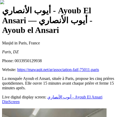
أيوب الأنصاري - Ayoub El
Ansari
— أيوب الأنصاري -
Ayoub el Ansari
Masjid
in Paris, France
Paris, DZ
Phone:
0033950129938
Website:
https://mawaqit.net/ar/association-faif-75011-paris
La mosquée Ayoub el Ansari, située à Paris, propose les cinq prières
quotidiennes. Elle ouvre 15 minutes avant chaque prière et ferme 15
minutes après.
Live digital display screen:
أيوب الأنصاري - Ayoub El Ansari
DinScreen