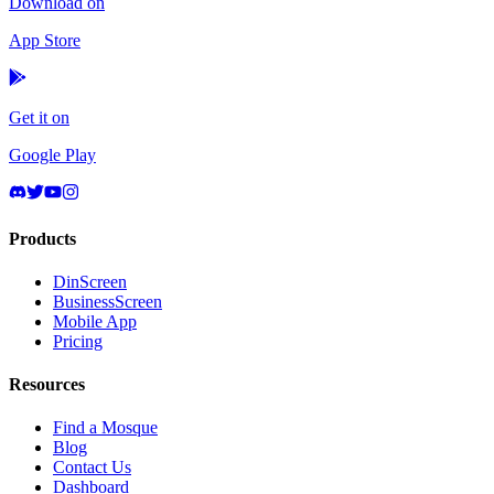
Download on
App Store
Get it on
Google Play
Products
DinScreen
BusinessScreen
Mobile App
Pricing
Resources
Find a Mosque
Blog
Contact Us
Dashboard