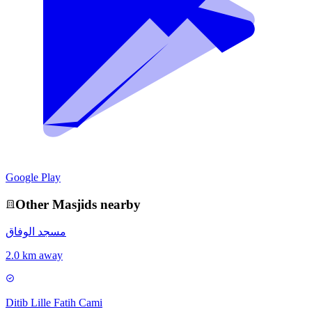
Google Play
Other
Masjid
s nearby
مسجد الوفاق
2.0 km away
Ditib Lille Fatih Cami