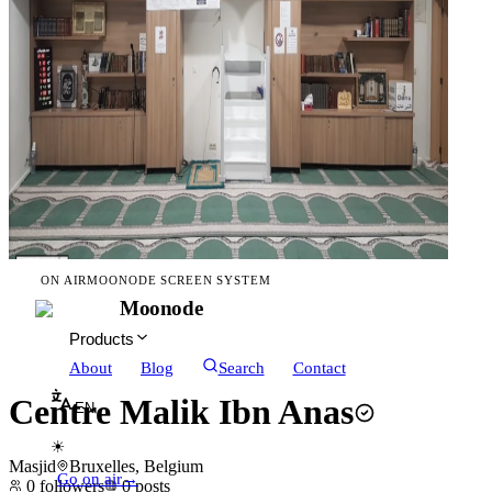
ON AIR
MOONODE SCREEN SYSTEM
Moonode
Products
About
Blog
Search
Contact
Centre Malik Ibn Anas
EN
☀
Masjid
Bruxelles, Belgium
Go on air
→
0
followers
0
posts