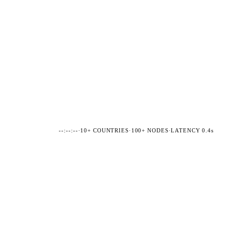
--:--:--
·
10+ COUNTRIES
·
100+ NODES
·
LATENCY 0.4s