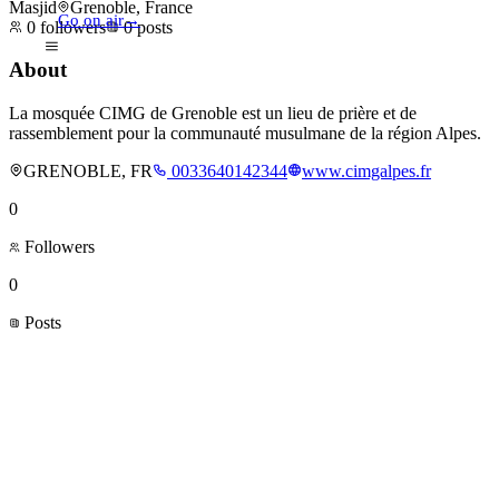
Masjid
Grenoble, France
Go on air
→
0
followers
0
posts
About
La mosquée CIMG de Grenoble est un lieu de prière et de
rassemblement pour la communauté musulmane de la région Alpes.
GRENOBLE, FR
0033640142344
www.cimgalpes.fr
0
Followers
0
Posts