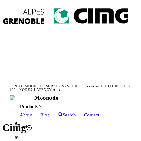
ON AIR
MOONODE SCREEN SYSTEM
--:--:--
·
10+ COUNTRIES
·
100+ NODES
·
LATENCY 0.4s
Moonode
Products
About
Blog
Search
Contact
Cimg
EN
☀