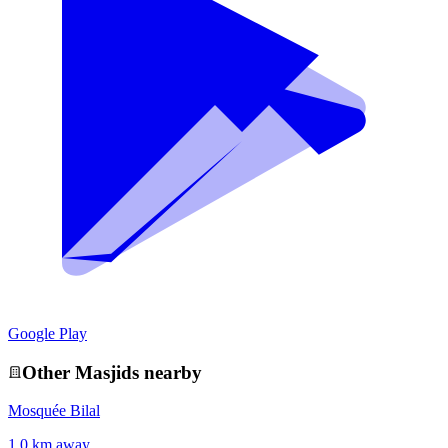
Google Play
Other
Masjid
s nearby
Mosquée Bilal
1.0 km away