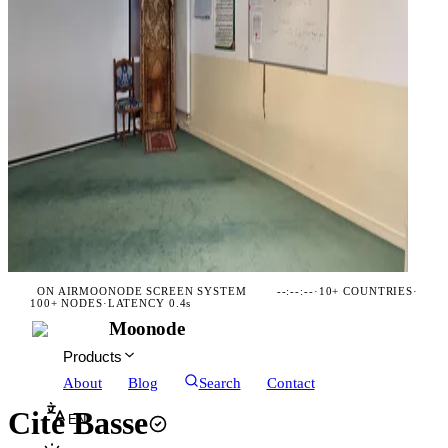
ON AIR
MOONODE SCREEN SYSTEM
--:--:--
·
10+ COUNTRIES
·
100+ NODES
·
LATENCY 0.4s
Moonode
Products
About
Blog
Search
Contact
Cite Basse
EN