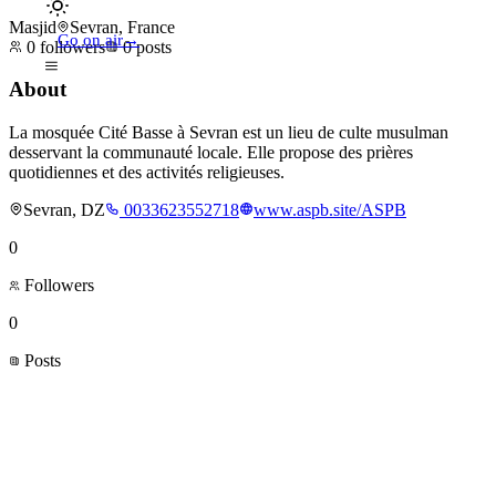
Masjid
Sevran, France
Go on air
→
0
followers
0
posts
About
La mosquée Cité Basse à Sevran est un lieu de culte musulman
desservant la communauté locale. Elle propose des prières
quotidiennes et des activités religieuses.
Sevran, DZ
0033623552718
www.aspb.site/ASPB
0
Followers
0
Posts