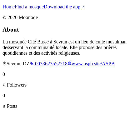
Home
Find a mosque
Download the app
©
2026
Moonode
About
La mosquée Cité Basse à Sevran est un lieu de culte musulman
desservant la communauté locale. Elle propose des prières
quotidiennes et des activités religieuses.
Sevran, DZ
0033623552718
www.aspb.site/ASPB
0
Followers
0
Posts