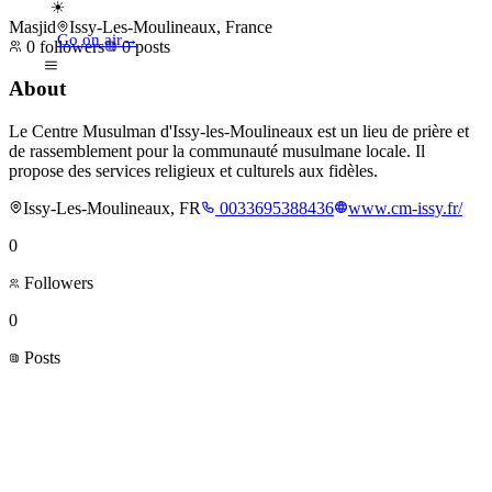
☀
Masjid
Issy-Les-Moulineaux, France
Go on air
→
0
followers
0
posts
About
Le Centre Musulman d'Issy-les-Moulineaux est un lieu de prière et
de rassemblement pour la communauté musulmane locale. Il
propose des services religieux et culturels aux fidèles.
Issy-Les-Moulineaux, FR
0033695388436
www.cm-issy.fr/
0
Followers
0
Posts