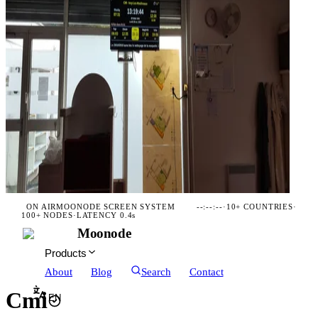
ON AIR
MOONODE SCREEN SYSTEM
--:--:--
·
10+ COUNTRIES
·
100+ NODES
·
LATENCY 0.4s
Moonode
Products
About
Blog
Search
Contact
Cmi
EN