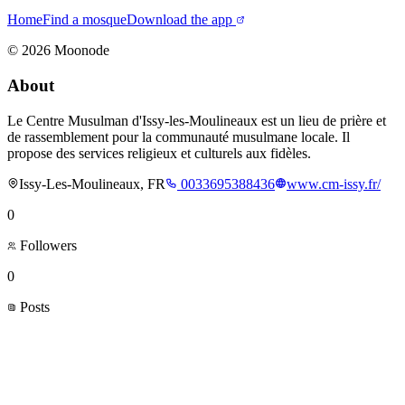
Home
Find a mosque
Download the app
©
2026
Moonode
About
Le Centre Musulman d'Issy-les-Moulineaux est un lieu de prière et
de rassemblement pour la communauté musulmane locale. Il
propose des services religieux et culturels aux fidèles.
Issy-Les-Moulineaux, FR
0033695388436
www.cm-issy.fr/
0
Followers
0
Posts