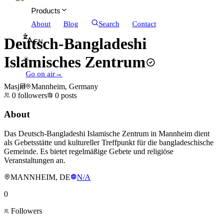
Products
About
Blog
Search
Contact
Deutsch-Bangladeshi
EN
Islamisches Zentrum
☀
Go on air
→
Masjid
Mannheim, Germany
0
followers
0
posts
About
Das Deutsch-Bangladeshi Islamische Zentrum in Mannheim dient
als Gebetsstätte und kultureller Treffpunkt für die bangladeschische
Gemeinde. Es bietet regelmäßige Gebete und religiöse
Veranstaltungen an.
MANNHEIM, DE
N/A
0
Followers