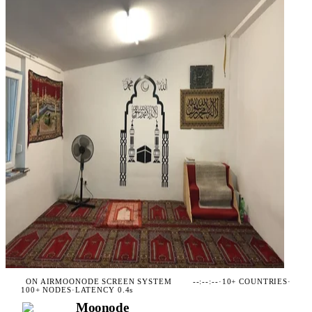
ON AIR
MOONODE SCREEN SYSTEM
--:--:--
·
10+ COUNTRIES
·
100+ NODES
·
LATENCY 0.4s
Moonode