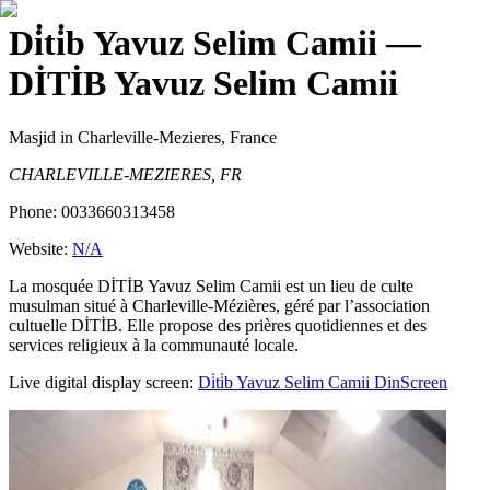
Di̇ti̇b Yavuz Selim Camii
—
DİTİB Yavuz Selim Camii
Masjid
in Charleville-Mezieres, France
CHARLEVILLE-MEZIERES, FR
Phone:
0033660313458
Website:
N/A
La mosquée DİTİB Yavuz Selim Camii est un lieu de culte
musulman situé à Charleville-Mézières, géré par l’association
cultuelle DİTİB. Elle propose des prières quotidiennes et des
services religieux à la communauté locale.
Live digital display screen:
Di̇ti̇b Yavuz Selim Camii
DinScreen