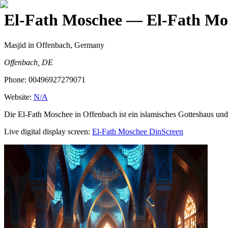
El-Fath Moschee
— El-Fath Mo
Masjid
in Offenbach, Germany
Offenbach, DE
Phone:
00496927279071
Website:
N/A
Die El-Fath Moschee in Offenbach ist ein islamisches Gotteshaus un
Live digital display screen:
El-Fath Moschee
DinScreen