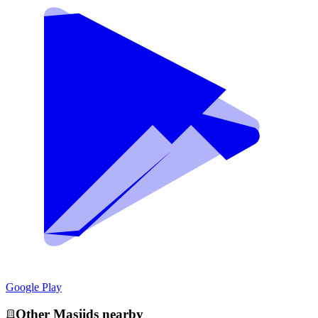
Google Play
Other
Masjid
s nearby