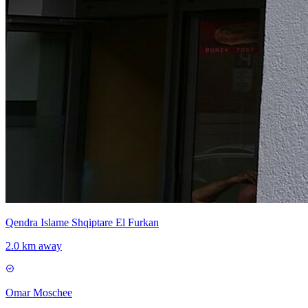
Qendra Islame Shqiptare El Furkan
2.0 km away
Omar Moschee