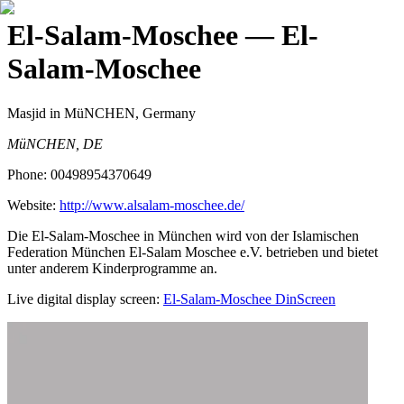
El-Salam-Moschee
— El-
Salam-Moschee
Masjid
in MüNCHEN, Germany
MüNCHEN, DE
Phone:
00498954370649
Website:
http://www.alsalam-moschee.de/
Die El-Salam-Moschee in München wird von der Islamischen
Federation München El-Salam Moschee e.V. betrieben und bietet
unter anderem Kinderprogramme an.
Live digital display screen:
El-Salam-Moschee
DinScreen