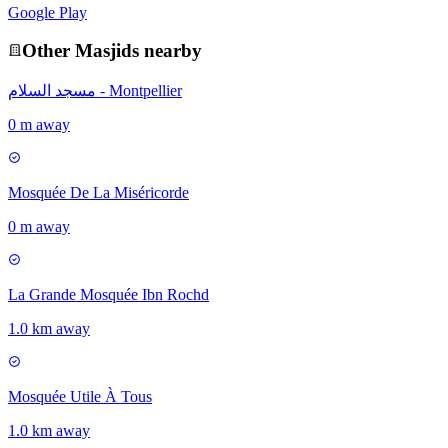
Google Play
Other
Masjid
s nearby
مسجد السلام - Montpellier
0 m away
Mosquée De La Miséricorde
0 m away
La Grande Mosquée Ibn Rochd
1.0 km away
Mosquée Utile À Tous
1.0 km away