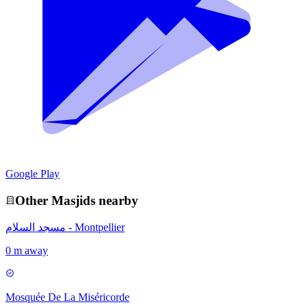
Google Play
Other
Masjid
s nearby
مسجد السلام - Montpellier
0 m away
Mosquée De La Miséricorde