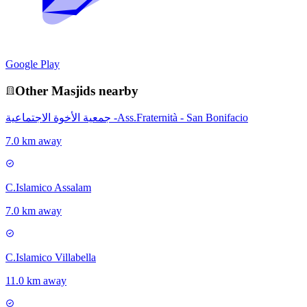
Google Play
Other
Masjid
s nearby
جمعية الأخوة الاجتماعية -Ass.Fraternità - San Bonifacio
7.0 km away
C.Islamico Assalam
7.0 km away
C.Islamico Villabella
11.0 km away