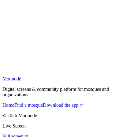
Moonode
Digital screens & community platform for mosques and
organizations.
Home
Find a mosque
Download the app
©
2026
Moonode
Live Screen
Full screen