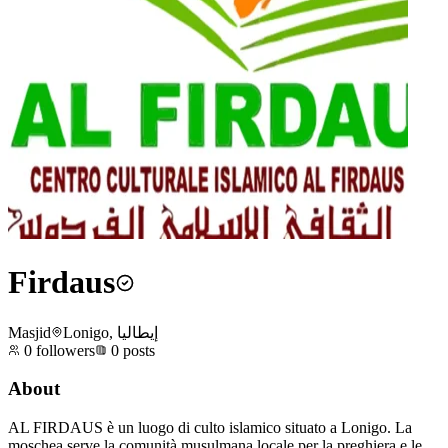
Firdaus
Masjid
Lonigo, إيطاليا
0
followers
0
posts
About
AL FIRDAUS è un luogo di culto islamico situato a Lonigo. La
moschea serve la comunità musulmana locale per la preghiera e le