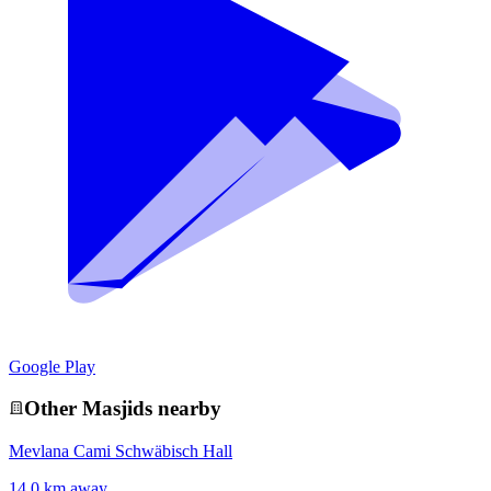
Google Play
Other
Masjid
s nearby
Mevlana Cami Schwäbisch Hall
14.0 km away