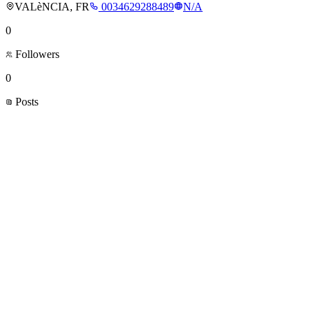
VALèNCIA, FR
0034629288489
N/A
0
Followers
0
Posts