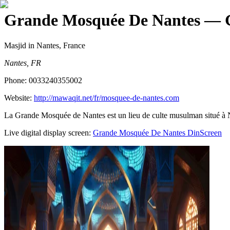
Grande Mosquée De Nantes
— G
Masjid
in Nantes, France
Nantes, FR
Phone:
0033240355002
Website:
http://mawaqit.net/fr/mosquee-de-nantes.com
La Grande Mosquée de Nantes est un lieu de culte musulman situé à Na
Live digital display screen:
Grande Mosquée De Nantes
DinScreen