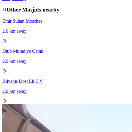
Other
Masjid
s nearby
Emir Sultan Moschee
2.0 km away
Di̇ti̇b Muradi̇ye Cami̇i̇
2.0 km away
Bilvanis Dost Eli E.V.
2.0 km away