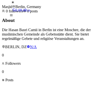
☀
Masjid
Berlin, Germany
Go on air
→
0
followers
0
posts
About
Die Hasan Basri Camii in Berlin ist eine Moschee, die der
muslimischen Gemeinde als Gebetsstätte dient. Sie bietet
regelmäßige Gebete und religiöse Veranstaltungen an.
BERLIN, DZ
N/A
0
Followers
0
Posts