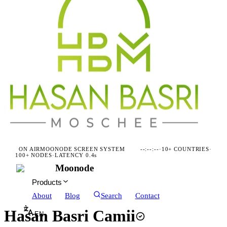
ON AIR
MOONODE SCREEN SYSTEM
--:--:--
·
10+ COUNTRIES
·
100+ NODES
·
LATENCY 0.4s
Moonode
Products
About
Blog
Search
Contact
Hasan Basri Camii
EN