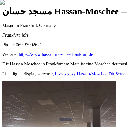
مسجد حسان Hassan-Moschee
Masjid
in Frankfurt, Germany
Frankfurt, MA
Phone:
069 37002621
Website:
https://www.hassan-moschee-frankfurt.de
Die Hassan Moschee in Frankfurt am Main ist eine Moschee der muslim
Live digital display screen:
مسجد حسان Hassan-Moschee
DinScree