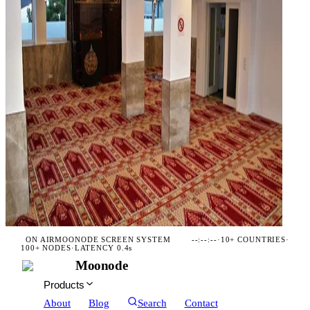
ON AIR
MOONODE SCREEN SYSTEM
--:--:--
·
10+ COUNTRIES
·
100+ NODES
·
LATENCY 0.4s
Moonode
Products
About
Blog
Search
Contact