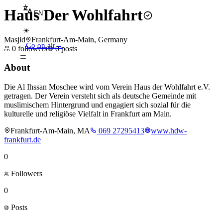
Haus Der Wohlfahrt
EN
☀
Masjid
Frankfurt-Am-Main, Germany
Go on air
→
0
followers
0
posts
About
Die Al Ihssan Moschee wird vom Verein Haus der Wohlfahrt e.V.
getragen. Der Verein versteht sich als deutsche Gemeinde mit
muslimischem Hintergrund und engagiert sich sozial für die
kulturelle und religiöse Vielfalt in Frankfurt am Main.
Frankfurt-Am-Main, MA
069 27295413
www.hdw-
frankfurt.de
0
Followers
0
Posts