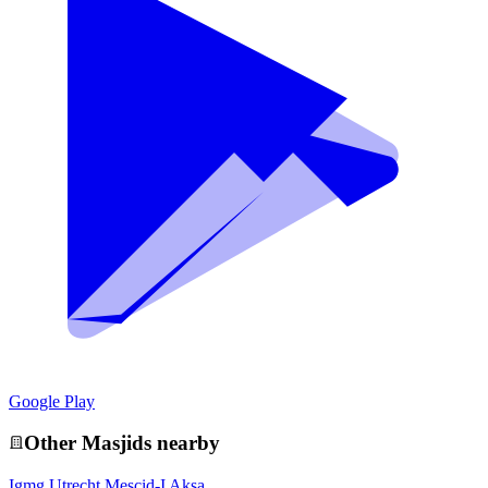
Google Play
Other
Masjid
s nearby
Igmg Utrecht Mescid-I Aksa