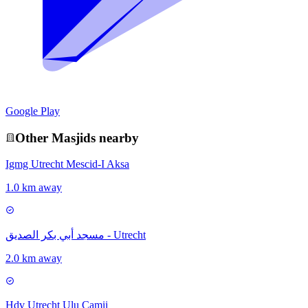
Google Play
Other
Masjid
s nearby
Igmg Utrecht Mescid-I Aksa
1.0 km away
مسجد أبي بكر الصديق - Utrecht
2.0 km away
Hdv Utrecht Ulu Camii