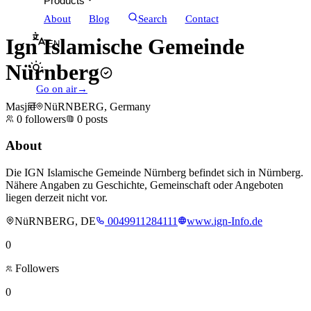
Products
About
Blog
Search
Contact
Ign Islamische Gemeinde
EN
Nürnberg
Go on air
→
Masjid
NüRNBERG, Germany
0
followers
0
posts
About
Die IGN Islamische Gemeinde Nürnberg befindet sich in Nürnberg.
Nähere Angaben zu Geschichte, Gemeinschaft oder Angeboten
liegen derzeit nicht vor.
NüRNBERG, DE
0049911284111
www.ign-Info.de
0
Followers
0