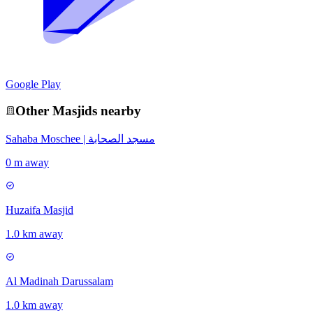
Google Play
Other
Masjid
s nearby
Sahaba Moschee | مسجد الصحابة
0 m away
Huzaifa Masjid
1.0 km away
Al Madinah Darussalam
1.0 km away