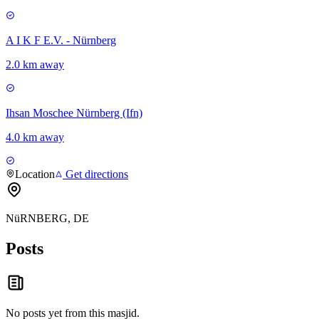
A I K F E.V. - Nürnberg
2.0 km away
Ihsan Moschee Nürnberg (Ifn)
4.0 km away
Location
Get directions
NüRNBERG, DE
Posts
No posts yet from this
masjid
.