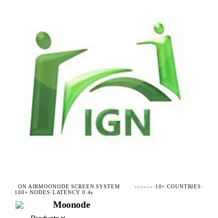
ON AIR
MOONODE SCREEN SYSTEM
--:--:--
·
10+ COUNTRIES
·
100+ NODES
·
LATENCY 0.4s
Moonode