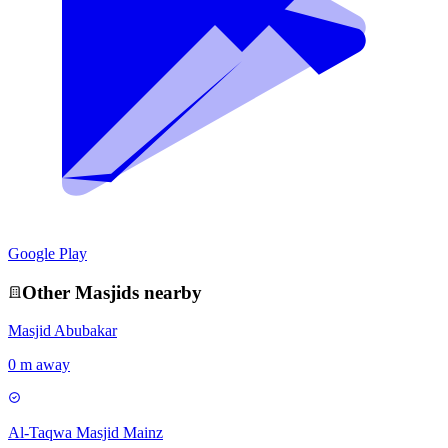
Google Play
Other
Masjid
s nearby
Masjid Abubakar
0 m away
Al-Taqwa Masjid Mainz