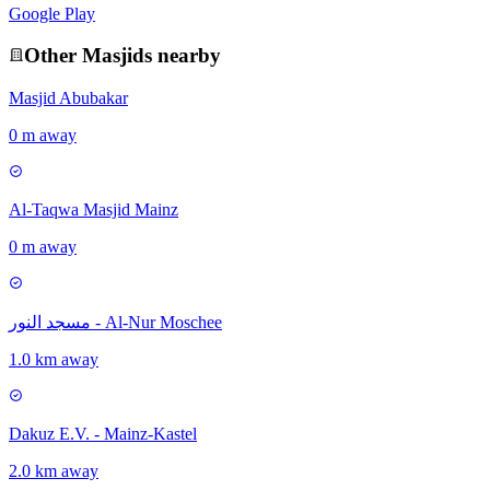
Google Play
Other
Masjid
s nearby
Masjid Abubakar
0 m away
Al-Taqwa Masjid Mainz
0 m away
مسجد النور - Al-Nur Moschee
1.0 km away
Dakuz E.V. - Mainz-Kastel
2.0 km away