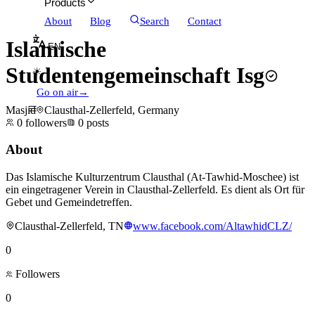
Products
About
Blog
Search
Contact
Islamische
EN
Studentengemeinschaft Isg
☀
Go on air
→
Masjid
Clausthal-Zellerfeld, Germany
0
followers
0
posts
About
Das Islamische Kulturzentrum Clausthal (At-Tawhid-Moschee) ist
ein eingetragener Verein in Clausthal-Zellerfeld. Es dient als Ort für
Gebet und Gemeindetreffen.
Clausthal-Zellerfeld, TN
www.facebook.com/AltawhidCLZ/
0
Followers
0