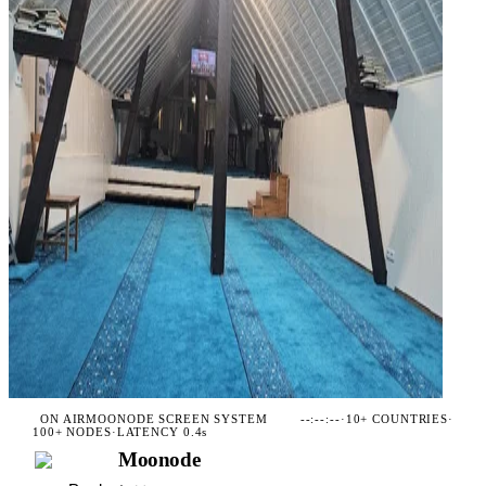
ON AIR
MOONODE SCREEN SYSTEM
--:--:--
·
10+ COUNTRIES
·
100+ NODES
·
LATENCY 0.4s
Moonode