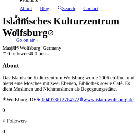
Products
About
Blog
Search
Contact
Islamisches Kulturzentrum
EN
Wolfsburg
☀
Go on air
→
Masjid
Wolfsburg, Germany
0
followers
0
posts
About
Das Islamische Kulturzentrum Wolfsburg wurde 2006 eröffnet und
bietet eine Moschee mit zwei Ebenen, Bibliothek sowie Café. Es
dient Muslimen und Nichtmuslimen als Begegnungsstätte.
Wolfsburg, DE
004953612764572
www.islam-wolfsburg.de
0
Followers
0