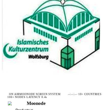
ON AIR
MOONODE SCREEN SYSTEM
--:--:--
·
10+ COUNTRIES
·
100+ NODES
·
LATENCY 0.4s
Moonode