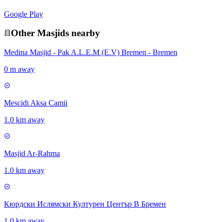
Google Play
Other
Masjid
s nearby
Medina Masjid - Pak A.L.E.M (E.V) Bremen - Bremen
0 m away
Mescidi Aksa Camii
1.0 km away
Masjid Ar-Rahma
1.0 km away
Кюрдски Ислямски Културен Център В Бремен
1.0 km away