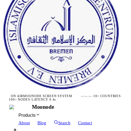
ON AIR
MOONODE SCREEN SYSTEM
--:--:--
·
10+ COUNTRIES
·
100+ NODES
·
LATENCY 0.4s
Moonode
Products
About
Blog
Search
Contact