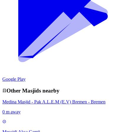
Google Play
Other
Masjid
s nearby
Medina Masjid - Pak A.L.E.M (E.V) Bremen - Bremen
0 m away
Mescidi Aksa Camii