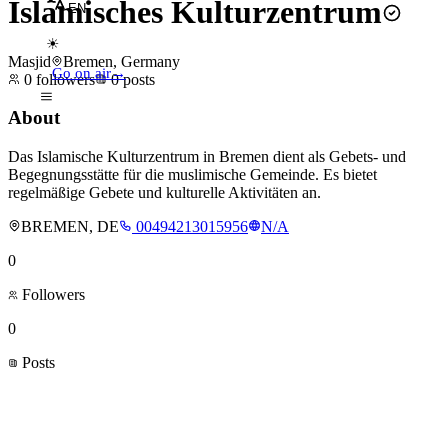
Islamisches Kulturzentrum
EN
☀
Masjid
Bremen, Germany
Go on air
→
0
followers
0
posts
About
Das Islamische Kulturzentrum in Bremen dient als Gebets- und
Begegnungsstätte für die muslimische Gemeinde. Es bietet
regelmäßige Gebete und kulturelle Aktivitäten an.
BREMEN, DE
00494213015956
N/A
0
Followers
0
Posts