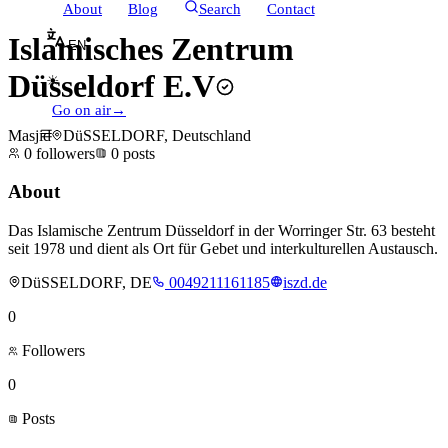
About
Blog
Search
Contact
Islamisches Zentrum
EN
Düsseldorf E.V
☀
Go on air
→
Masjid
DüSSELDORF, Deutschland
0
followers
0
posts
About
Das Islamische Zentrum Düsseldorf in der Worringer Str. 63 besteht
seit 1978 und dient als Ort für Gebet und interkulturellen Austausch.
DüSSELDORF, DE
0049211161185
iszd.de
0
Followers
0
Posts