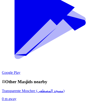
Google Play
Other
Masjid
s nearby
Transparente Moschee (مسجد المصطفى)
0 m away