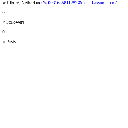
Tilburg, Netherlands
0031685811283
masjid-assunnah.nl/
0
Followers
0
Posts