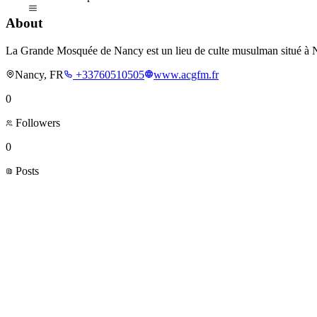
About
La Grande Mosquée de Nancy est un lieu de culte musulman situé à Nan
Nancy, FR
+33760510505
www.acgfm.fr
0
Followers
0
Posts