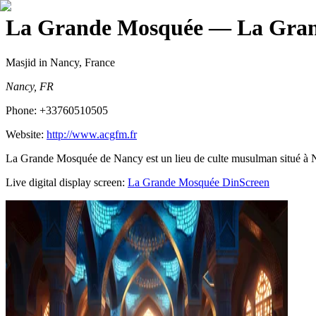
La Grande Mosquée
— La Gran
Masjid
in Nancy, France
Nancy, FR
Phone:
+33760510505
Website:
http://www.acgfm.fr
La Grande Mosquée de Nancy est un lieu de culte musulman situé à Nan
Live digital display screen:
La Grande Mosquée
DinScreen