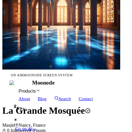
ON AIR
MOONODE SCREEN SYSTEM
Moonode
Products
About
Blog
Search
Contact
La Grande Mosquée
EN
☀
Masjid
Nancy, France
Go on air
→
0
followers
0
posts