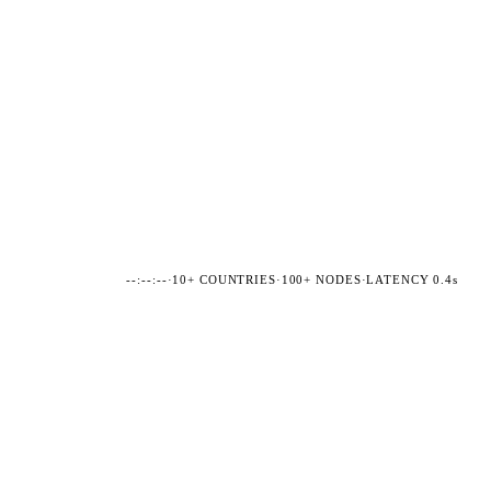
--:--:--
·
10+ COUNTRIES
·
100+ NODES
·
LATENCY 0.4s