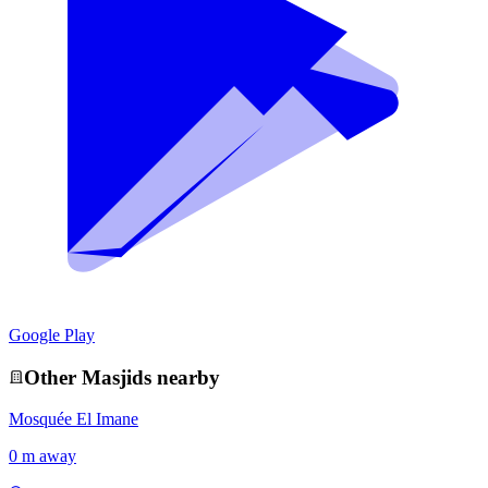
Google Play
Other
Masjid
s nearby
Mosquée El Imane
0 m away