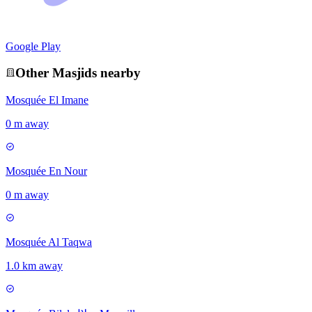
Google Play
Other
Masjid
s nearby
Mosquée El Imane
0 m away
Mosquée En Nour
0 m away
Mosquée Al Taqwa
1.0 km away