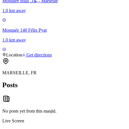
Mosquée Bilal بلال - Marseille
1.0 km away
Mosquée 140 Félix Pyat
1.0 km away
Location
Get directions
MARSEILLE, FR
Posts
No posts yet from this
masjid
.
Live Screen