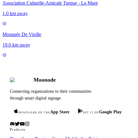
Association Cultuelle-Amicale Turque - La Mure
1.0 km away
Mosquée De Vizille
19.0 km away
Moonode
Connecting organizations to their communities
through smart digital signage.
App Store
Google Play
DOWNLOAD ON THE
GET IT ON
Products