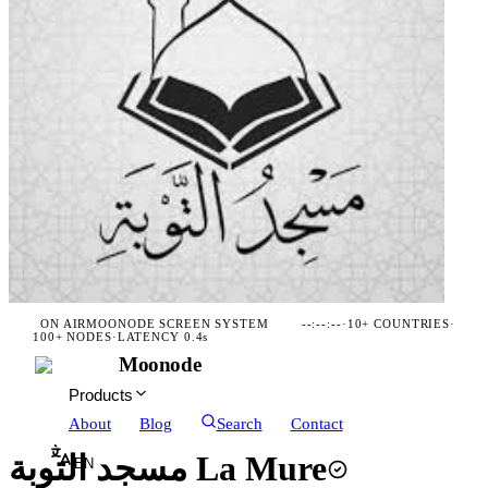
ON AIR
MOONODE SCREEN SYSTEM
--:--:--
·
10+ COUNTRIES
·
100+ NODES
·
LATENCY 0.4s
Moonode
Products
About
Blog
Search
Contact
مسجد التوبة La Mure
EN