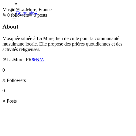
☀
Masjid
La-Mure, France
Go on air
→
0
followers
0
posts
About
Mosquée située à La Mure, lieu de culte pour la communauté
musulmane locale. Elle propose des prières quotidiennes et des
activités religieuses.
La-Mure, FR
N/A
0
Followers
0
Posts