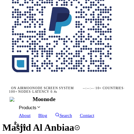
ON AIR
MOONODE SCREEN SYSTEM
--:--:--
·
10+ COUNTRIES
·
100+ NODES
·
LATENCY 0.4s
Moonode
Products
About
Blog
Search
Contact
Masjid Al Anbiaa
EN