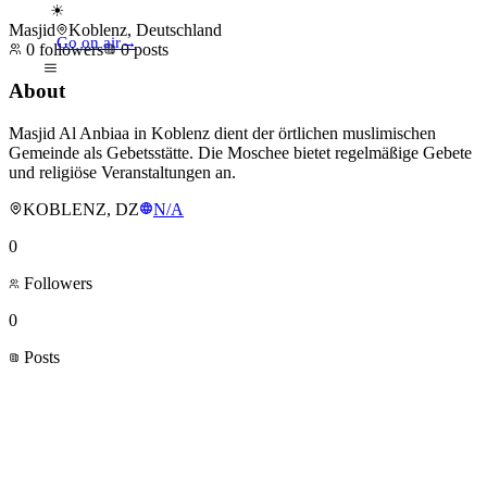
☀
Masjid
Koblenz, Deutschland
Go on air
→
0
followers
0
posts
About
Masjid Al Anbiaa in Koblenz dient der örtlichen muslimischen
Gemeinde als Gebetsstätte. Die Moschee bietet regelmäßige Gebete
und religiöse Veranstaltungen an.
KOBLENZ, DZ
N/A
0
Followers
0
Posts