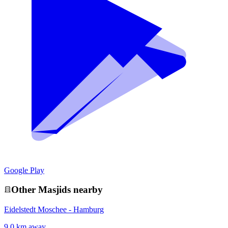
Google Play
Other
Masjid
s nearby
Eidelstedt Moschee - Hamburg
9.0 km away