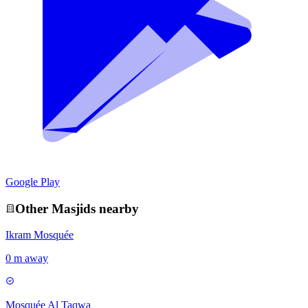
Google Play
Other
Masjid
s nearby
Ikram Mosquée
0 m away
Mosquée Al Taqwa