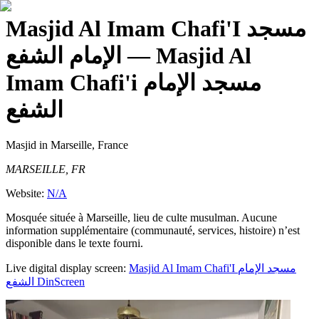
Masjid Al Imam Chafi'I مسجد
الإمام الشفع
— Masjid Al
Imam Chafi'i مسجد الإمام
الشفع
Masjid
in Marseille, France
MARSEILLE, FR
Website:
N/A
Mosquée située à Marseille, lieu de culte musulman. Aucune
information supplémentaire (communauté, services, histoire) n’est
disponible dans le texte fourni.
Live digital display screen:
Masjid Al Imam Chafi'I مسجد الإمام
الشفع
DinScreen