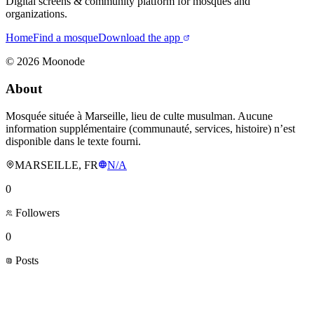
Digital screens & community platform for mosques and
organizations.
Home
Find a mosque
Download the app
©
2026
Moonode
About
Mosquée située à Marseille, lieu de culte musulman. Aucune
information supplémentaire (communauté, services, histoire) n’est
disponible dans le texte fourni.
MARSEILLE, FR
N/A
0
Followers
0
Posts