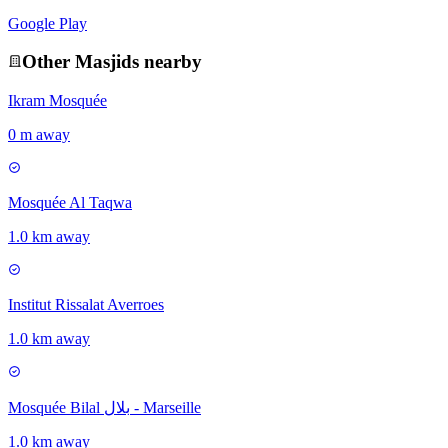
Google Play
Other
Masjid
s nearby
Ikram Mosquée
0 m away
Mosquée Al Taqwa
1.0 km away
Institut Rissalat Averroes
1.0 km away
Mosquée Bilal بلال - Marseille
1.0 km away